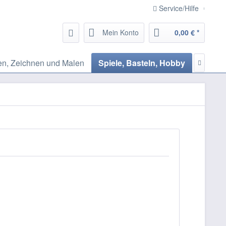
Service/Hilfe
Mein Konto
0,00 € *
n, Zeichnen und Malen
Spiele, Basteln, Hobby
Hausha
